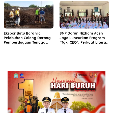
‎Ekspor Batu Bara via
SMP Darun Nizham Aceh
Pelabuhan Calang Dorong
Jaya Luncurkan Program
Pemberdayaan Tenaga
“Tgk. CEO”, Perkuat Literasi
Kerja dan Pertumbuhan
Keuangan dan Karakter
Ekonomi Lokal
Siswa