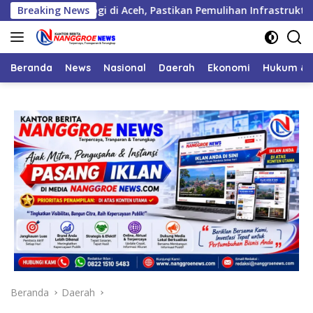
Langsung
teorologi di Aceh, Pastikan Pemulihan Infrastruktur Berjalan
Breaking News
ke
konten
Beranda
News
Nasional
Daerah
Ekonomi
Hukum & 
Beranda
Daerah