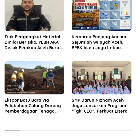
Truk Pengangkut Material
Kemarau Panjang Ancam
Dinilai Berisiko, YLBH AKA
Sejumlah Wilayah Aceh,
Desak Pemkab Aceh Barat
BPBK Aceh Jaya Imbau
Bertindak
Warga Waspada
Kekeringan
‎Ekspor Batu Bara via
SMP Darun Nizham Aceh
Pelabuhan Calang Dorong
Jaya Luncurkan Program
Pemberdayaan Tenaga
“Tgk. CEO”, Perkuat Literasi
Kerja dan Pertumbuhan
Keuangan dan Karakter
Ekonomi Lokal
Siswa