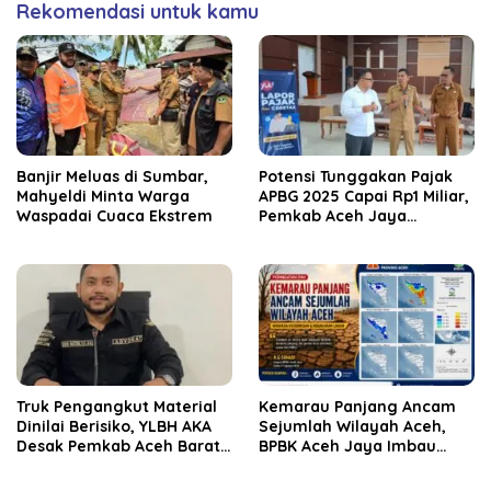
Rekomendasi untuk kamu
Banjir Meluas di Sumbar,
Potensi Tunggakan Pajak
Mahyeldi Minta Warga
APBG 2025 Capai Rp1 Miliar,
Waspadai Cuaca Ekstrem
Pemkab Aceh Jaya
Verifikasi 172 Gampong
Truk Pengangkut Material
Kemarau Panjang Ancam
Dinilai Berisiko, YLBH AKA
Sejumlah Wilayah Aceh,
Desak Pemkab Aceh Barat
BPBK Aceh Jaya Imbau
Bertindak
Warga Waspada
Kekeringan