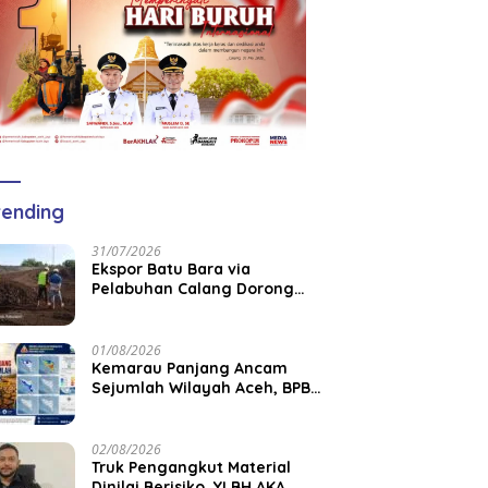
ending
31/07/2026
‎Ekspor Batu Bara via
Pelabuhan Calang Dorong
Pemberdayaan Tenaga Kerja
dan Pertumbuhan Ekonomi
Lokal
01/08/2026
Kemarau Panjang Ancam
Sejumlah Wilayah Aceh, BPBK
Aceh Jaya Imbau Warga
Waspada Kekeringan
02/08/2026
Truk Pengangkut Material
Dinilai Berisiko, YLBH AKA