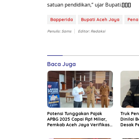
satuan pendidikan,” ujar Bupati.
[][][]
Bapperida
Bupati Aceh Jaya
Pena
Penulis: Sams
Editor: Redaksi
Baca Juga
Potensi Tunggakan Pajak
Truk Pe
APBG 2025 Capai Rp1 Miliar,
Dinilai 
Pemkab Aceh Jaya Verifikasi
Desak P
172 Gampong
Bertind