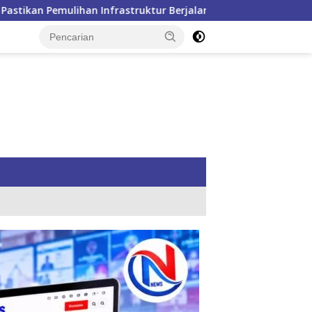
ktur Berjalan
Banjir Meluas di Sumbar, Mahyeldi Mint