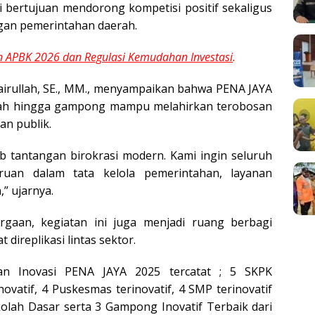
 bertujuan mendorong kompetisi positif sekaligus
gan pemerintahan daerah.
 APBK 2026 dan Regulasi Kemudahan Investasi
.
airullah, SE., MM., menyampaikan bahwa PENA JAYA
erah hingga gampong mampu melahirkan terobosan
n publik.
b tantangan birokrasi modern. Kami ingin seluruh
ruan dalam tata kelola pemerintahan, layanan
” ujarnya.
gaan, kegiatan ini juga menjadi ruang berbagi
 direplikasi lintas sektor.
aan Inovasi PENA JAYA 2025 tercatat ; 5 SKPK
novatif, 4 Puskesmas terinovatif, 4 SMP terinovatif
kolah Dasar serta 3 Gampong Inovatif Terbaik dari