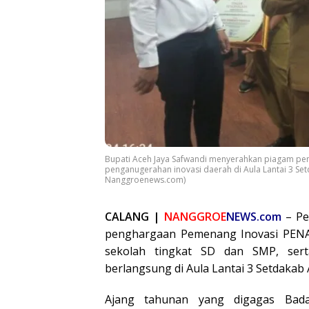
Bupati Aceh Jaya Safwandi menyerahkan piagam pe
penganugerahan inovasi daerah di Aula Lantai 3 Set
Nanggroenews.com)
CALANG |
NANGGROE
NEWS.com
– Pe
penghargaan Pemenang Inovasi PENA
sekolah tingkat SD dan SMP, ser
berlangsung di Aula Lantai 3 Setdakab
Ajang tahunan yang digagas Bada