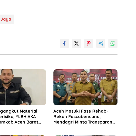
 Jaya
ngangkut Material
Aceh Masuki Fase Rehab-
Berisiko, YLBH AKA
Rekon Pascabencana,
emkab Aceh Barat
Mendagri Minta Transparan
ak
Anggaran