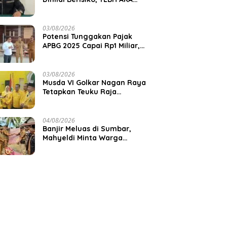
Desak Pemkab Aceh Barat
Bertindak
03/08/2026
Potensi Tunggakan Pajak
APBG 2025 Capai Rp1 Miliar,
Pemkab Aceh Jaya Verifikasi
172 Gampong
03/08/2026
Musda VI Golkar Nagan Raya
Tetapkan Teuku Raja
Keumangan sebagai Ketua
DPD II
04/08/2026
Banjir Meluas di Sumbar,
Mahyeldi Minta Warga
Waspadai Cuaca Ekstrem